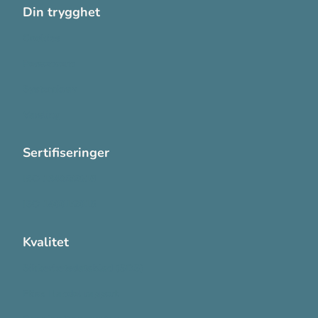
Din trygghet
Cookies
Personvern
Systemkrav
Varsling
Sertifiseringer
ISO 13485:2016
ISO 14001:2015
Kvalitet
Sikkerhetsdatablad (SDS)
Etisk Handel rapport