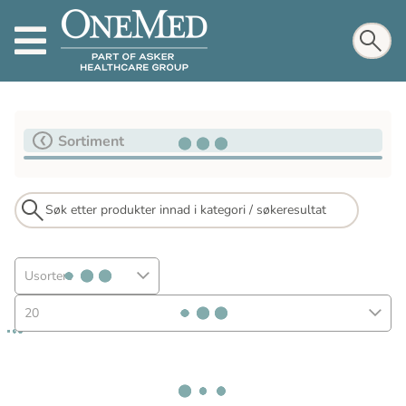
Sortiment
Usortert
20