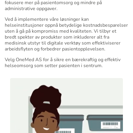
fokusere mer på pasientomsorg og mindre på
administrative oppgaver.
Ved å implementere våre løsninger kan
helseinstitusjoner oppnå betydelige kostnadsbesparelser
uten å gå på kompromiss med kvaliteten. Vi tilbyr et
bredt spekter av produkter som inkluderer alt fra
medisinsk utstyr til digitale verktøy som effektiviserer
arbeidsflyten og forbedrer pasientopplevelsen.
Velg OneMed AS for å sikre en bærekraftig og effektiv
helseomsorg som setter pasienten i sentrum.
Aktiv forsyning
aScan leverer Aktiv Forsyning som er en
løsning som effektiviserer og forenkler
prosessene knyttet til bestilling og
levering av varer og tjenester samt
lagerstyring i små og store
organisasjoner.