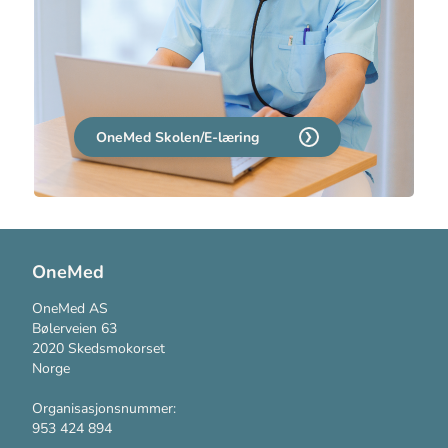
OneMed Skolen
OneMed Skolen/E-læring
Vis mindre
OneMed
OneMed AS
Bølerveien 63
2020 Skedsmokorset
Norge
Organisasjonsnummer:
953 424 894