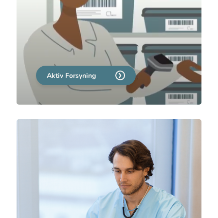
Aktiv Forsyning er et lagersystem som
styrer seg selv og som forenkler og
optimaliserer materiellbestilling for
sykehjem, sykehus, hjemmetjenester og
legevakter.
Aktiv Forsyning
ascan.no
Vis mindre
OneMeds E-læringsplattform
Din kilde til produkt kunnskap og faglig
påfyll.
Vi gir deg tilgang til et bredt spekter av
produkt opplæringer fra leverandører og
faglig opplæring, skreddersydd for våre
kunder.