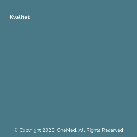
ISO 14001:2015
Kvalitet
Sikkerhetsdatablad (SDS)
Etisk Handel rapport
Bærekraftsrapporten
Supplier Code of Conduct
Ecovadis
Plastløftet 2025
Grønt Punkt Norge
© Copyright 2026, OneMed. All Rights Reserved