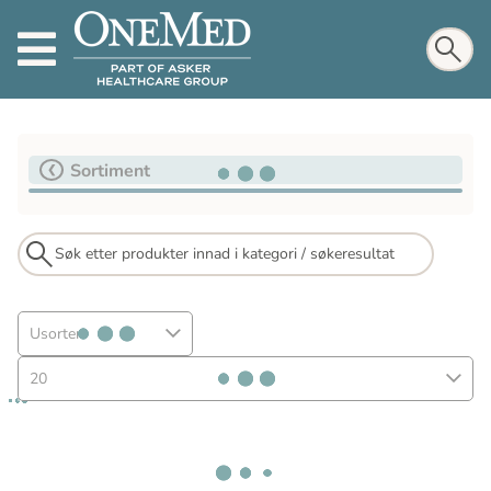
Sortiment
Usortert
20