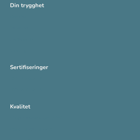
Din trygghet
Cookies
Personvern
Systemkrav
Varsling
Sertifiseringer
ISO 13485:2016
ISO 14001:2015
Kvalitet
Sikkerhetsdatablad (SDS)
Etisk Handel rapport