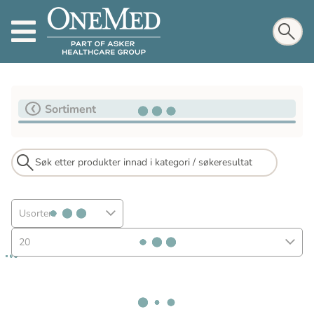
Sortiment
Usortert
20