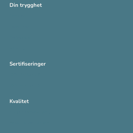
Din trygghet
Cookies
Personvern
Systemkrav
Varsling
Sertifiseringer
ISO 13485:2016
ISO 14001:2015
Kvalitet
Sikkerhetsdatablad (SDS)
Etisk Handel rapport