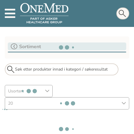
Sortiment
Usortert
20