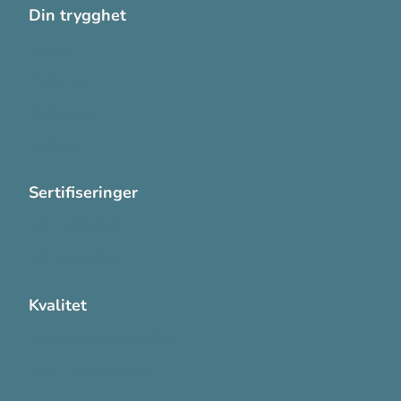
Din trygghet
Cookies
Personvern
Systemkrav
Varsling
Sertifiseringer
ISO 13485:2016
ISO 14001:2015
Kvalitet
Sikkerhetsdatablad (SDS)
Etisk Handel rapport