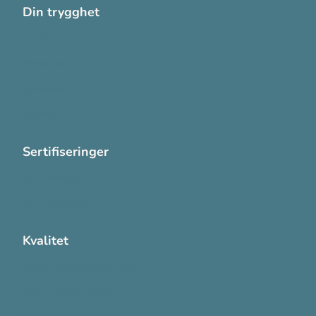
Din trygghet
Cookies
Personvern
Systemkrav
Varsling
Sertifiseringer
ISO 13485:2016
ISO 14001:2015
Kvalitet
Sikkerhetsdatablad (SDS)
Etisk Handel rapport