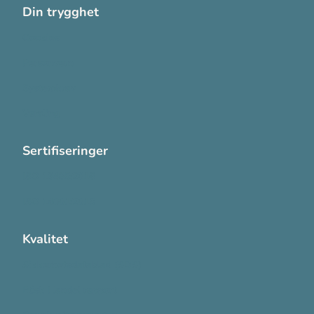
Din trygghet
Cookies
Personvern
Systemkrav
Varsling
Sertifiseringer
ISO 13485:2016
ISO 14001:2015
Kvalitet
Sikkerhetsdatablad (SDS)
Etisk Handel rapport