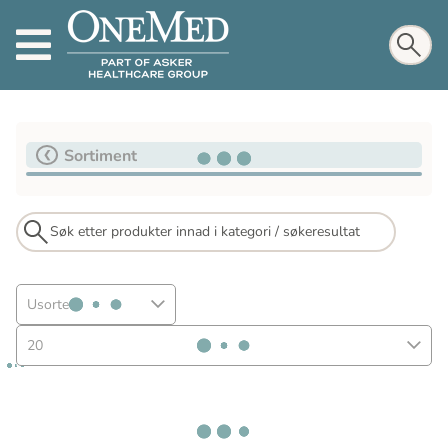
Sortiment
Usortert
20