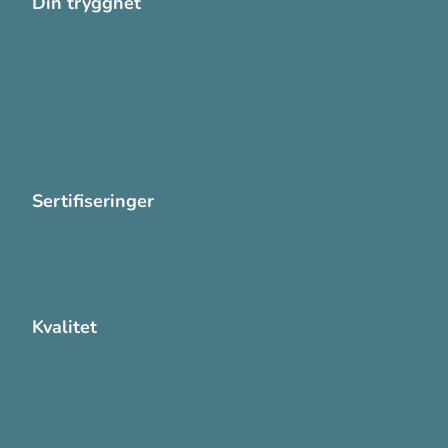
Din trygghet
Cookies
Personvern
Systemkrav
Varsling
Sertifiseringer
ISO 13485:2016
ISO 14001:2015
Kvalitet
Sikkerhetsdatablad (SDS)
Etisk Handel rapport
Bærekraftsrapporten