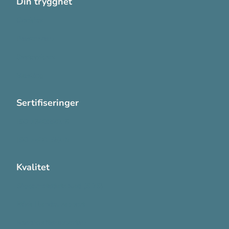
Din trygghet
Cookies
Personvern
Systemkrav
Varsling
Sertifiseringer
ISO 13485:2016
ISO 14001:2015
Kvalitet
Sikkerhetsdatablad (SDS)
Etisk Handel rapport
Bærekraftsrapporten