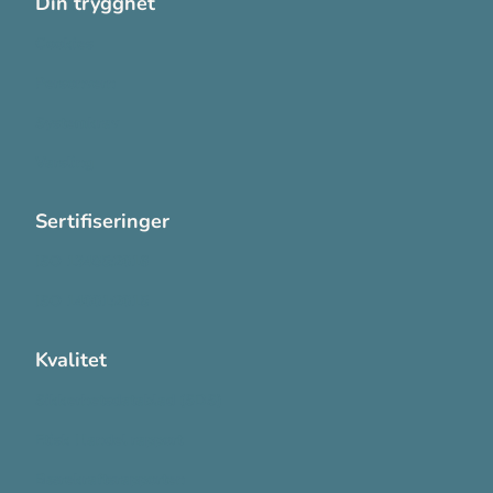
Din trygghet
Cookies
Personvern
Systemkrav
Varsling
Sertifiseringer
ISO 13485:2016
ISO 14001:2015
Kvalitet
Sikkerhetsdatablad (SDS)
Etisk Handel rapport
Bærekraftsrapporten