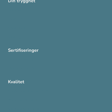
Din trygghet
Cookies
Personvern
Systemkrav
Varsling
Sertifiseringer
ISO 13485:2016
ISO 14001:2015
Kvalitet
Sikkerhetsdatablad (SDS)
Etisk Handel rapport
Bærekraftsrapporten