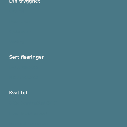
Din trygghet
Cookies
Personvern
Systemkrav
Varsling
Sertifiseringer
ISO 13485:2016
ISO 14001:2015
Kvalitet
Sikkerhetsdatablad (SDS)
Etisk Handel rapport
Bærekraftsrapporten