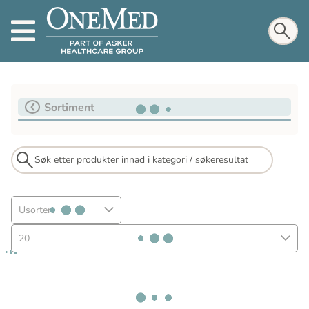
Sortiment
Usortert
20