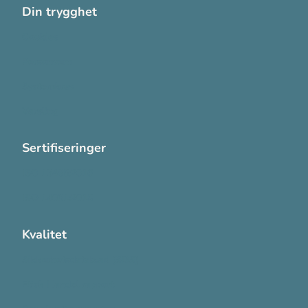
Din trygghet
Cookies
Personvern
Systemkrav
Varsling
Sertifiseringer
ISO 13485:2016
ISO 14001:2015
Kvalitet
Sikkerhetsdatablad (SDS)
Etisk Handel rapport