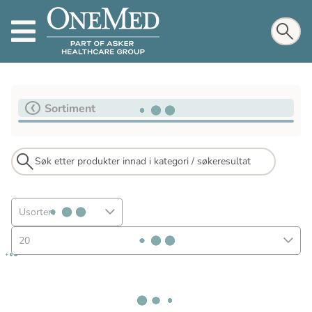
Sortiment
Usortert
20