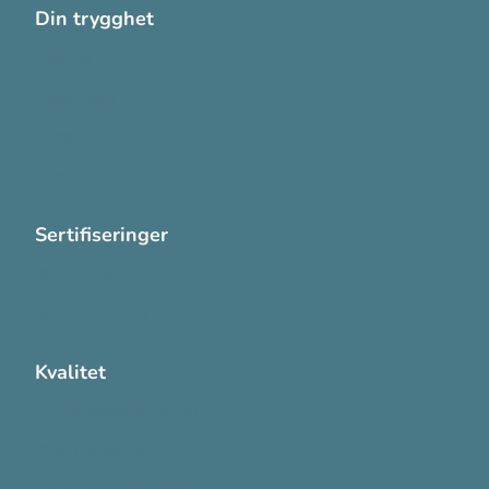
Din trygghet
Cookies
Personvern
Systemkrav
Varsling
Sertifiseringer
ISO 13485:2016
ISO 14001:2015
Kvalitet
Sikkerhetsdatablad (SDS)
Etisk Handel rapport