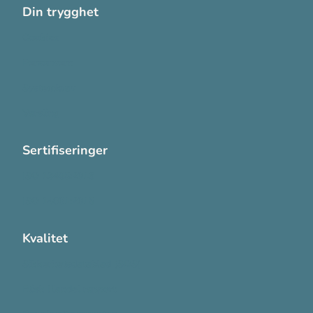
Din trygghet
Cookies
Personvern
Systemkrav
Varsling
Sertifiseringer
ISO 13485:2016
ISO 14001:2015
Kvalitet
Sikkerhetsdatablad (SDS)
Etisk Handel rapport