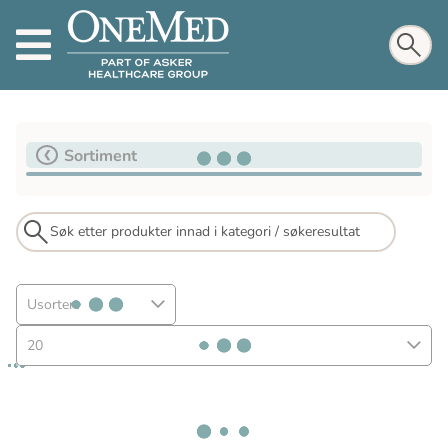
Sortiment
Usortert
20