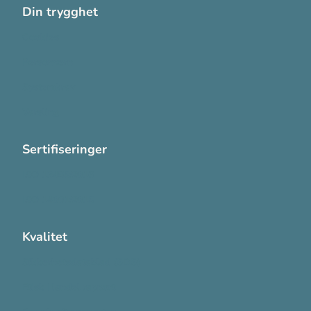
Din trygghet
Cookies
Personvern
Systemkrav
Varsling
Sertifiseringer
ISO 13485:2016
ISO 14001:2015
Kvalitet
Sikkerhetsdatablad (SDS)
Etisk Handel rapport