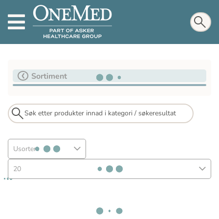
Sortiment
Usortert
20