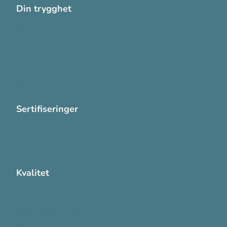
Din trygghet
Cookies
Personvern
Systemkrav
Varsling
Sertifiseringer
ISO 13485:2016
ISO 14001:2015
Kvalitet
Sikkerhetsdatablad (SDS)
Etisk Handel rapport