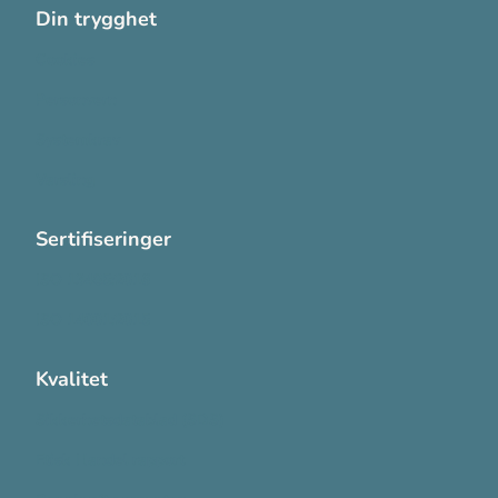
Din trygghet
Cookies
Personvern
Systemkrav
Varsling
Sertifiseringer
ISO 13485:2016
ISO 14001:2015
Kvalitet
Sikkerhetsdatablad (SDS)
Etisk Handel rapport