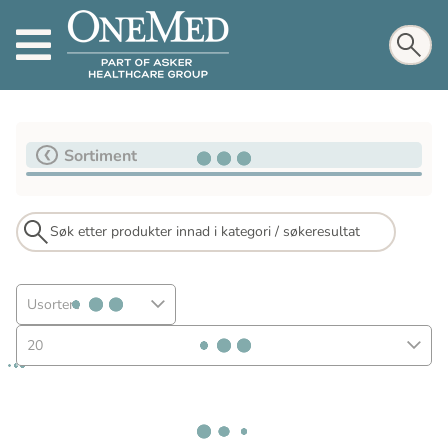
Sortiment
Usortert
20