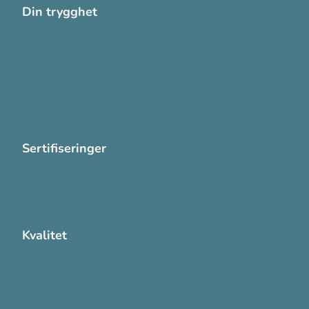
Din trygghet
Cookies
Personvern
Systemkrav
Varsling
Sertifiseringer
ISO 13485:2016
ISO 14001:2015
Kvalitet
Sikkerhetsdatablad (SDS)
Etisk Handel rapport