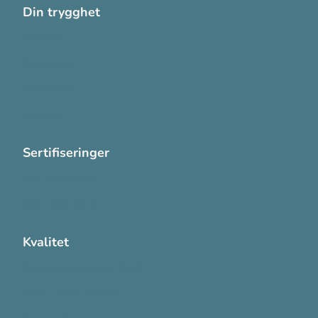
Din trygghet
Cookies
Personvern
Systemkrav
Varsling
Sertifiseringer
ISO 13485:2016
ISO 14001:2015
Kvalitet
Sikkerhetsdatablad (SDS)
Etisk Handel rapport