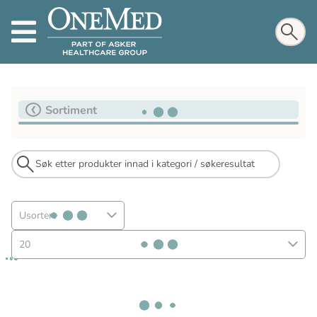
Sortiment
Usortert
20