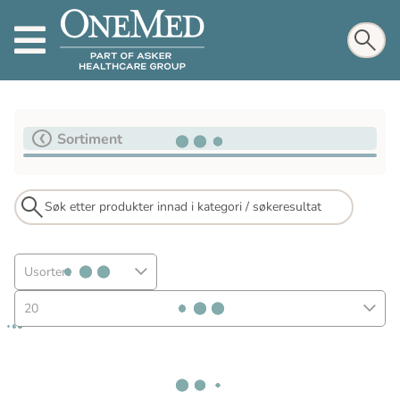
Sortiment
Usortert
20