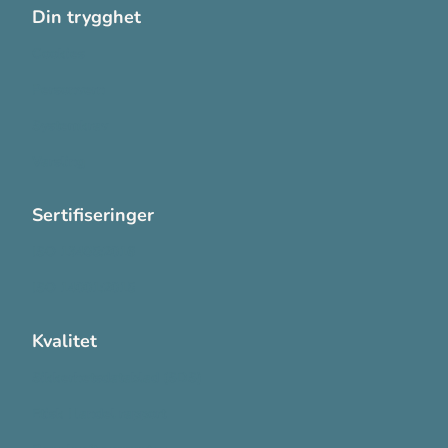
Din trygghet
Cookies
Personvern
Systemkrav
Varsling
Sertifiseringer
ISO 13485:2016
ISO 14001:2015
Kvalitet
Sikkerhetsdatablad (SDS)
Etisk Handel rapport