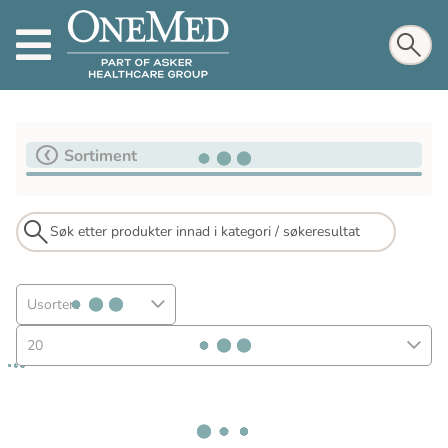
Sortiment
Usortert
20