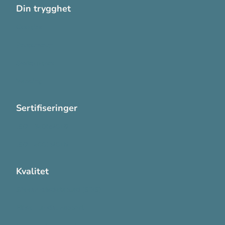
Din trygghet
Cookies
Personvern
Systemkrav
Varsling
Sertifiseringer
ISO 13485:2016
ISO 14001:2015
Kvalitet
Sikkerhetsdatablad (SDS)
Etisk Handel rapport