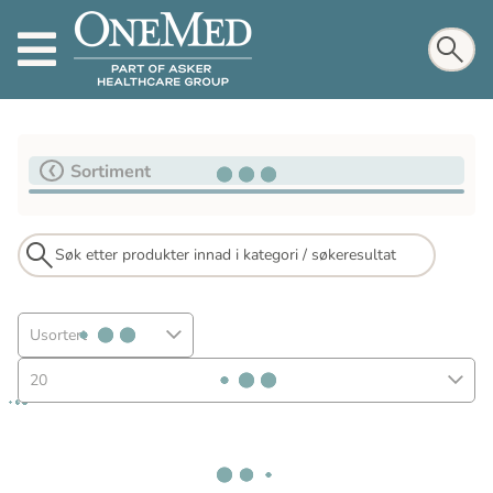
Sortiment
Usortert
20