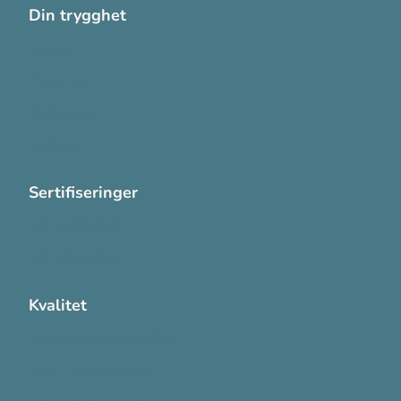
Din trygghet
Cookies
Personvern
Systemkrav
Varsling
Sertifiseringer
ISO 13485:2016
ISO 14001:2015
Kvalitet
Sikkerhetsdatablad (SDS)
Etisk Handel rapport