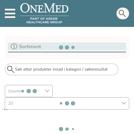
Sortiment
Usortert
20