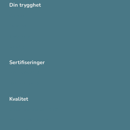
Din trygghet
Cookies
Personvern
Systemkrav
Varsling
Sertifiseringer
ISO 13485:2016
ISO 14001:2015
Kvalitet
Sikkerhetsdatablad (SDS)
Etisk Handel rapport