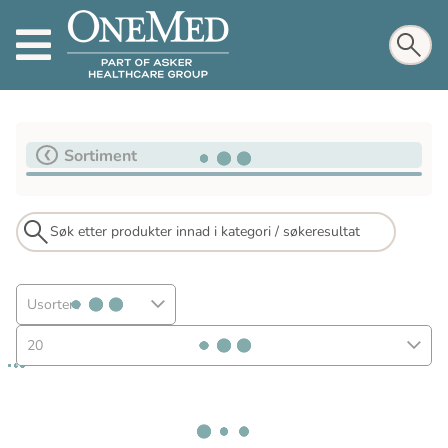
Sortiment
Usortert
20