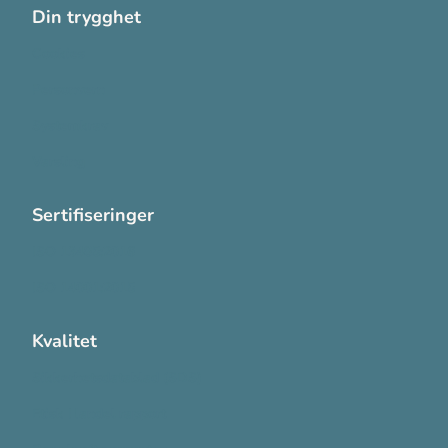
Din trygghet
Cookies
Personvern
Systemkrav
Varsling
Sertifiseringer
ISO 13485:2016
ISO 14001:2015
Kvalitet
Sikkerhetsdatablad (SDS)
Etisk Handel rapport