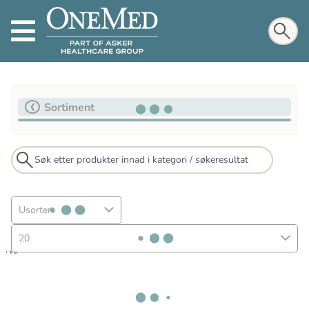
Sortiment
Usortert
20