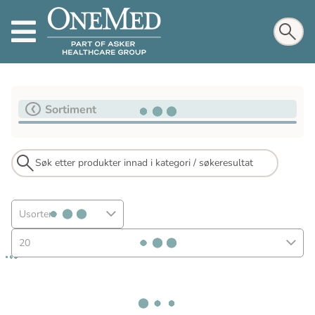
Sortiment
Usortert
20