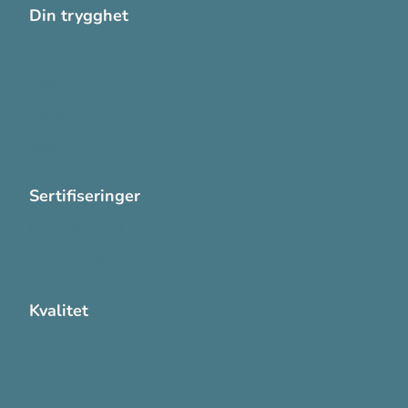
Din trygghet
Cookies
Personvern
Systemkrav
Varsling
Sertifiseringer
ISO 13485:2016
ISO 14001:2015
Kvalitet
Sikkerhetsdatablad (SDS)
Etisk Handel rapport