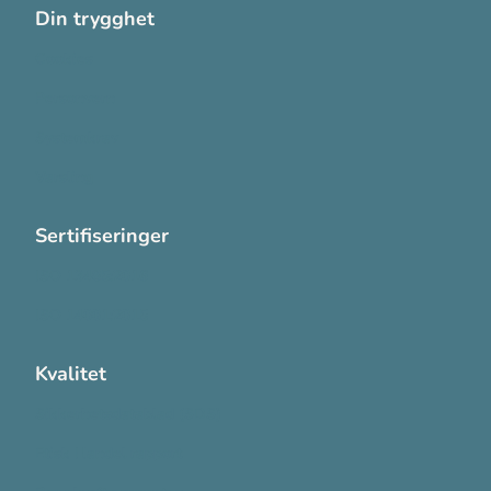
Din trygghet
Cookies
Personvern
Systemkrav
Varsling
Sertifiseringer
ISO 13485:2016
ISO 14001:2015
Kvalitet
Sikkerhetsdatablad (SDS)
Etisk Handel rapport