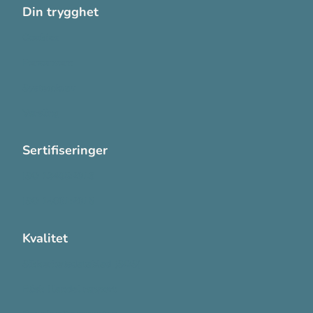
Din trygghet
Cookies
Personvern
Systemkrav
Varsling
Sertifiseringer
ISO 13485:2016
ISO 14001:2015
Kvalitet
Sikkerhetsdatablad (SDS)
Etisk Handel rapport