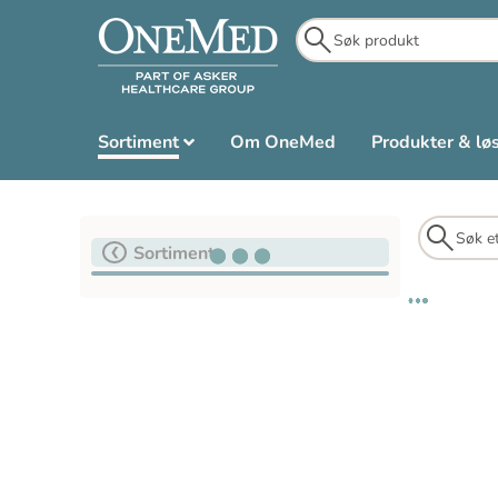
Sortiment
Om OneMed
Produkter & lø
Sortiment