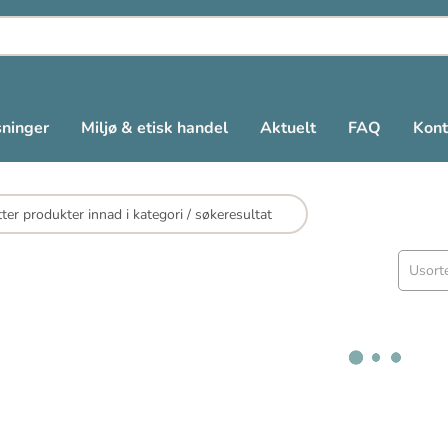
sninger
Miljø & etisk handel
Aktuelt
FAQ
Kont
Usorte