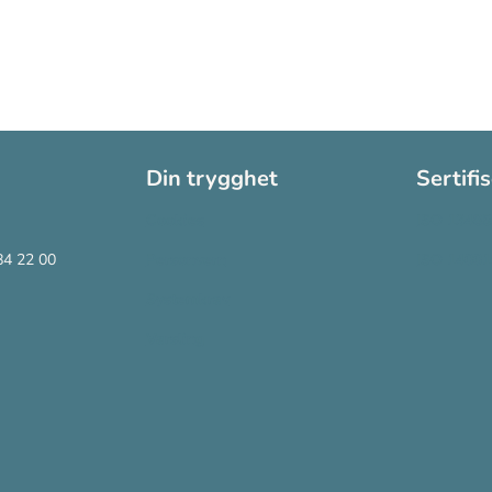
Din trygghet
Sertifi
Cookies
ISO 13485
84 22 00
Personvern
ISO 14001
Systemkrav
Varsling