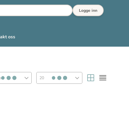
Logge inn
akt oss
rt
20