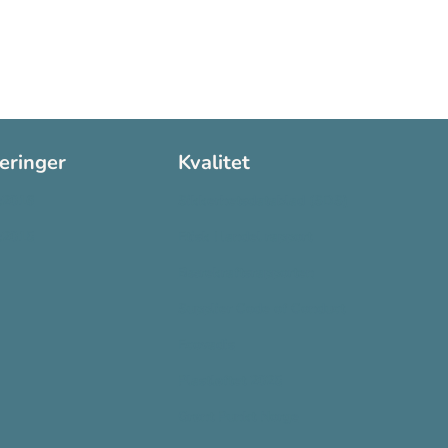
seringer
Kvalitet
:2016
Sikkerhetsdatablad (SDS)
:2015
Etisk Handel rapport
Bærekraftsrapporten
Supplier Code of Conduct
Ecovadis
Plastløftet 2025
Grønt Punkt Norge