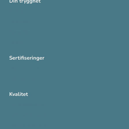
Din trygghet
Cookies
Personvern
Systemkrav
Varsling
Sertifiseringer
ISO 13485:2016
ISO 14001:2015
Kvalitet
Sikkerhetsdatablad (SDS)
Etisk Handel rapport
Bærekraftsrapporten