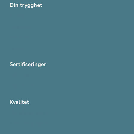
Din trygghet
Cookies
Personvern
Systemkrav
Varsling
Sertifiseringer
ISO 13485:2016
ISO 14001:2015
Kvalitet
Sikkerhetsdatablad (SDS)
Etisk Handel rapport