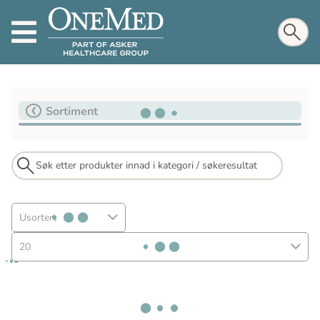
Sortiment
Usortert
20