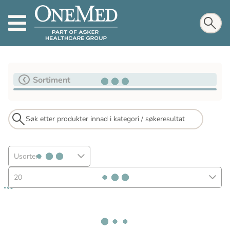
Sortiment
Usortert
20