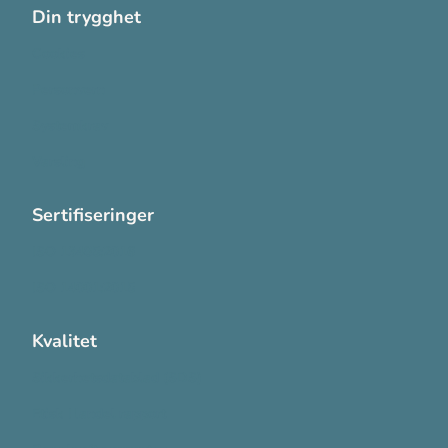
Din trygghet
Cookies
Personvern
Systemkrav
Varsling
Sertifiseringer
ISO 13485:2016
ISO 14001:2015
Kvalitet
Sikkerhetsdatablad (SDS)
Etisk Handel rapport