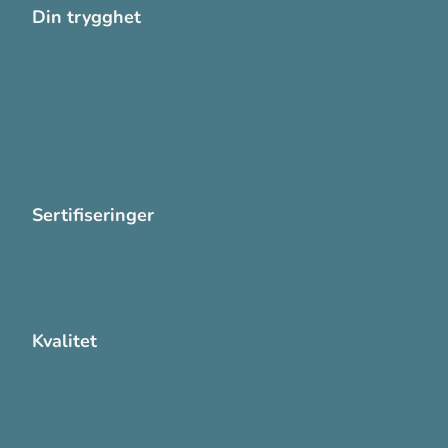
Din trygghet
Cookies
Personvern
Systemkrav
Varsling
Sertifiseringer
ISO 13485:2016
ISO 14001:2015
Kvalitet
Sikkerhetsdatablad (SDS)
Etisk Handel rapport