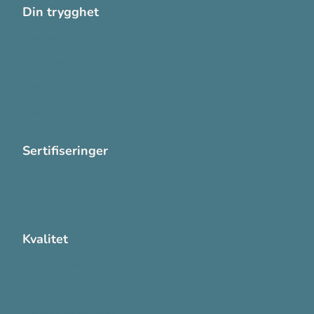
Din trygghet
Cookies
Personvern
Systemkrav
Varsling
Sertifiseringer
ISO 13485:2016
ISO 14001:2015
Kvalitet
Sikkerhetsdatablad (SDS)
Etisk Handel rapport