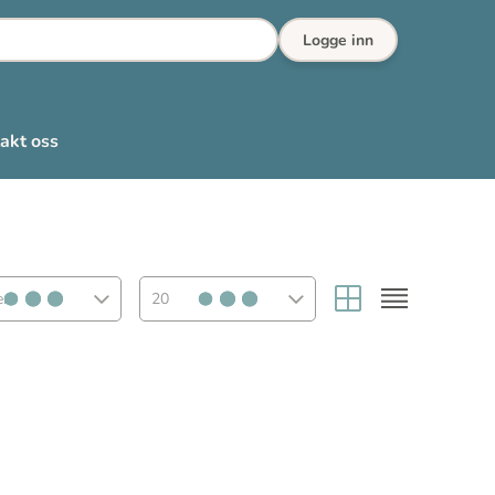
Logge inn
akt oss
rt
20