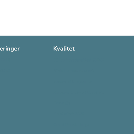
seringer
Kvalitet
:2016
Sikkerhetsdatablad (SDS)
:2015
Etisk Handel rapport
Bærekraftsrapporten
Supplier Code of Conduct
Ecovadis
Plastløftet 2025
Grønt Punkt Norge