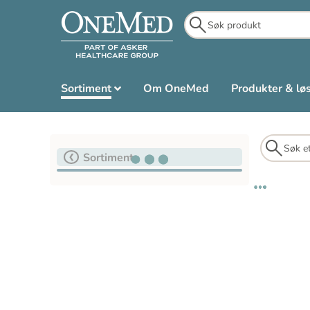
Sortiment
Om OneMed
Produkter & lø
Sortiment