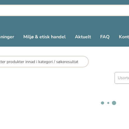
sninger
Miljø & etisk handel
Aktuelt
FAQ
Kont
Usorte