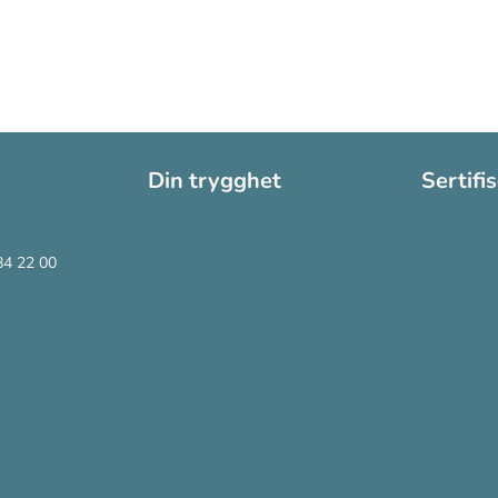
Din trygghet
Sertifi
Cookies
ISO 13485
84 22 00
Personvern
ISO 14001
Systemkrav
Varsling