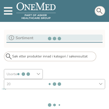
Sortiment
Usortert
20