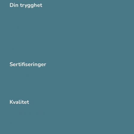
Din trygghet
Cookies
Personvern
Systemkrav
Varsling
Sertifiseringer
ISO 13485:2016
ISO 14001:2015
Kvalitet
Sikkerhetsdatablad (SDS)
Etisk Handel rapport