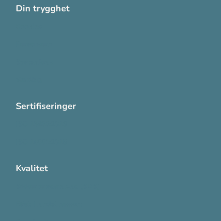
Din trygghet
Cookies
Personvern
Systemkrav
Varsling
Sertifiseringer
ISO 13485:2016
ISO 14001:2015
Kvalitet
Sikkerhetsdatablad (SDS)
Etisk Handel rapport