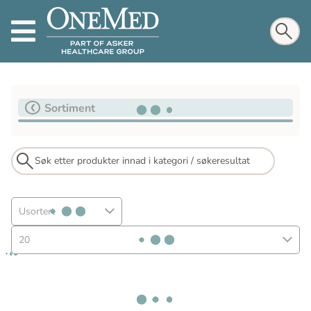
Sortiment
Usortert
20