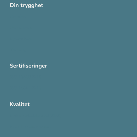
Din trygghet
Cookies
Personvern
Systemkrav
Varsling
Sertifiseringer
ISO 13485:2016
ISO 14001:2015
Kvalitet
Sikkerhetsdatablad (SDS)
Etisk Handel rapport