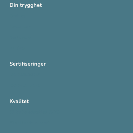
Din trygghet
Cookies
Personvern
Systemkrav
Varsling
Sertifiseringer
ISO 13485:2016
ISO 14001:2015
Kvalitet
Sikkerhetsdatablad (SDS)
Etisk Handel rapport