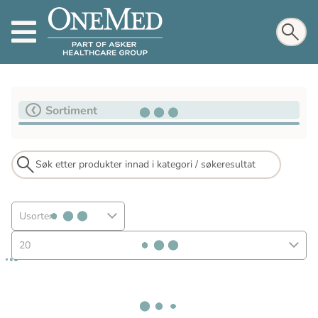
Sortiment
Usortert
20