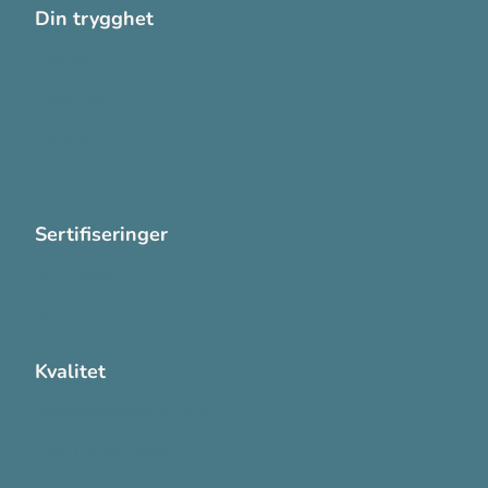
Din trygghet
Cookies
Personvern
Systemkrav
Varsling
Sertifiseringer
ISO 13485:2016
ISO 14001:2015
Kvalitet
Sikkerhetsdatablad (SDS)
Etisk Handel rapport