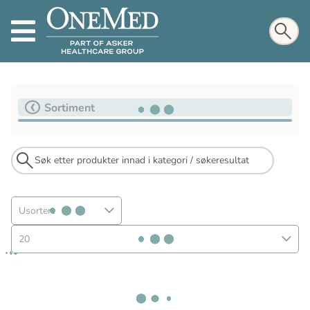
Sortiment
Usortert
20