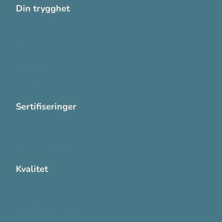
Din trygghet
Cookies
Personvern
Systemkrav
Varsling
Sertifiseringer
ISO 13485:2016
ISO 14001:2015
Kvalitet
Sikkerhetsdatablad (SDS)
Etisk Handel rapport