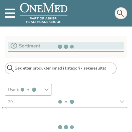
Sortiment
Usortert
20