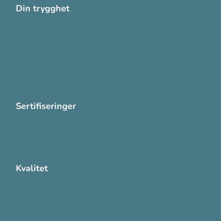
Din trygghet
Cookies
Personvern
Systemkrav
Varsling
Sertifiseringer
ISO 13485:2016
ISO 14001:2015
Kvalitet
Sikkerhetsdatablad (SDS)
Etisk Handel rapport