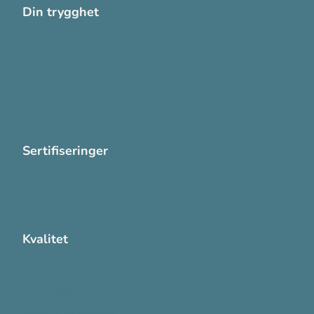
Din trygghet
Cookies
Personvern
Systemkrav
Varsling
Sertifiseringer
ISO 13485:2016
ISO 14001:2015
Kvalitet
Sikkerhetsdatablad (SDS)
Etisk Handel rapport