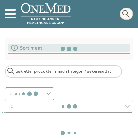
Sortiment
Usortert
20