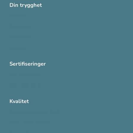
Din trygghet
Cookies
Personvern
Systemkrav
Varsling
Sertifiseringer
ISO 13485:2016
ISO 14001:2015
Kvalitet
Sikkerhetsdatablad (SDS)
Etisk Handel rapport