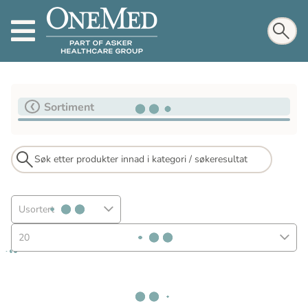
Sortiment
Usortert
20