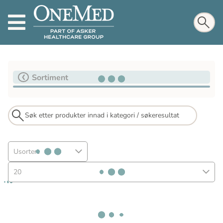
Sortiment
Usortert
20