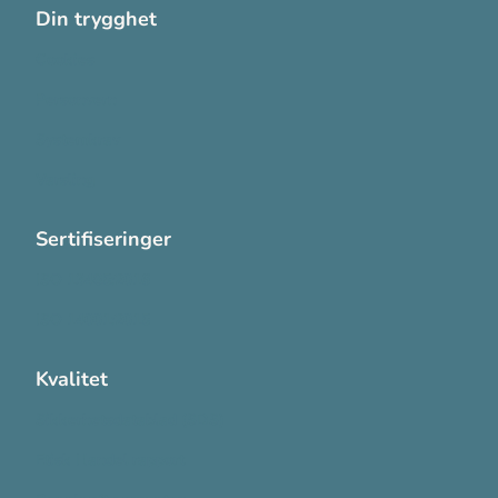
Din trygghet
Cookies
Personvern
Systemkrav
Varsling
Sertifiseringer
ISO 13485:2016
ISO 14001:2015
Kvalitet
Sikkerhetsdatablad (SDS)
Etisk Handel rapport