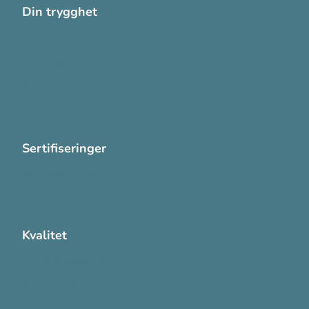
Din trygghet
Cookies
Personvern
Systemkrav
Varsling
Sertifiseringer
ISO 13485:2016
ISO 14001:2015
Kvalitet
Sikkerhetsdatablad (SDS)
Etisk Handel rapport