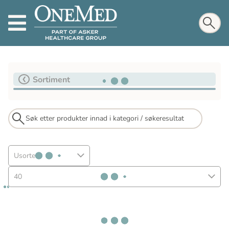
Sortiment
Usortert
40