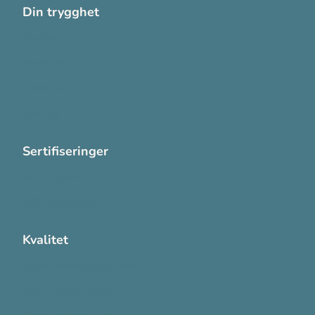
Din trygghet
Cookies
Personvern
Systemkrav
Varsling
Sertifiseringer
ISO 13485:2016
ISO 14001:2015
Kvalitet
Sikkerhetsdatablad (SDS)
Etisk Handel rapport