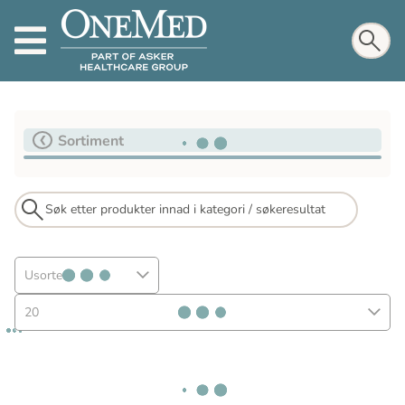
Sortiment
Usortert
20