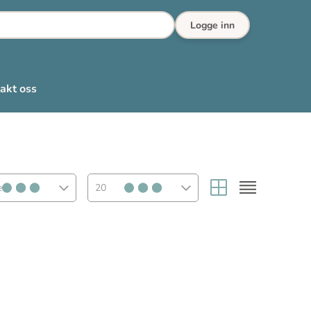
Logge inn
akt oss
rt
20