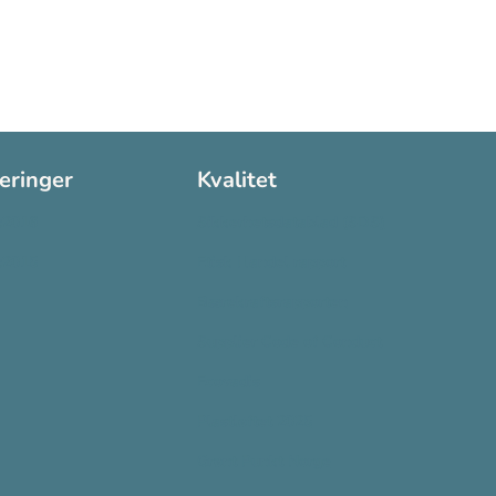
seringer
Kvalitet
:2016
Sikkerhetsdatablad (SDS)
:2015
Etisk Handel rapport
Bærekraftsrapporten
Supplier Code of Conduct
Ecovadis
Plastløftet 2025
Grønt Punkt Norge