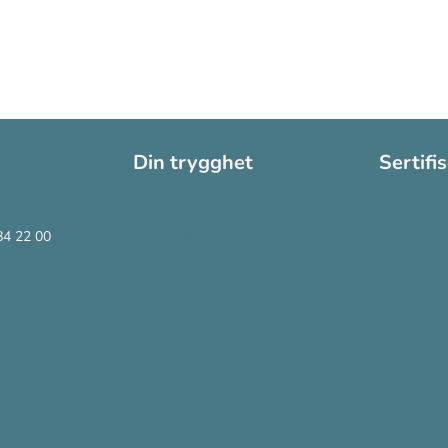
Din trygghet
Sertifi
Cookies
ISO 13485
84 22 00
Personvern
ISO 14001
Systemkrav
Varsling