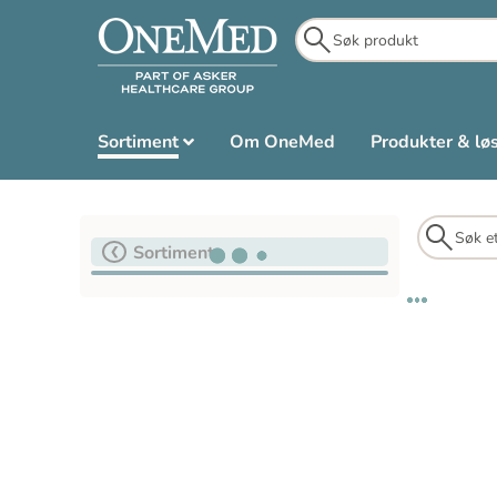
Sortiment
Om OneMed
Produkter & lø
Sortiment