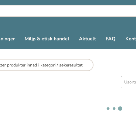
sninger
Miljø & etisk handel
Aktuelt
FAQ
Kont
Usorte