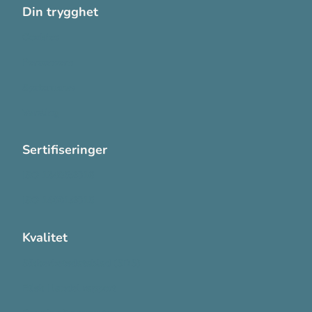
Din trygghet
Cookies
Personvern
Systemkrav
Varsling
Sertifiseringer
ISO 13485:2016
ISO 14001:2015
Kvalitet
Sikkerhetsdatablad (SDS)
Etisk Handel rapport