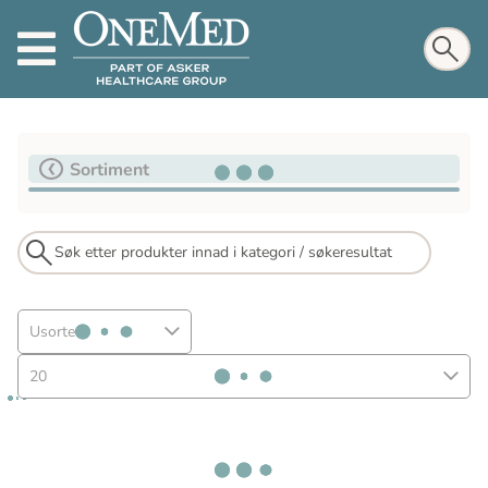
Sortiment
Usortert
20